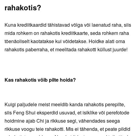
rahakotis?
Kuna krediitkaardid tähistavad võl
ga
või laenatud raha, siis
mida rohkem on
rahakotis
krediitkaarte, seda rohkem raha
tõenäoliselt kaotatakse kui võidetakse.
Hoidke alati oma
rahakotis paberraha, et meelitada rahakotti küllust juurde!
Kas rahakotis võib pilte hoida?
Kuigi paljudele meist meeldib kanda rahakotis perepilte,
siis Feng
S
hui eksperdid usuvad, et isiklike või perefotode
hoidmine ajab
C
hi ja rikkuse segi, vähendades seega
rikkuse voogu teie rahakotti. Mis ei tähenda, et peate pildid