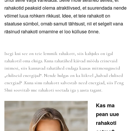
rahakotid peaksid olema atraktiivsed, et suurendada nende
võimet luua rohkem rikkust. Idee, et teie rahakott on
staatuse sümbol, omab samuti tähtsust, nii et selgelt vana
räsinud rahakoti omamine ei loo külluse õnne.
Isegi kui see on teie lemmik rahakott,
siis kahjuks on igal
rahakotil oma eluiga.
Kuna rahatähed käivad mööda erinevaid
inimesi, siis
kanna
vad rahatähed
endaga kaasas
mitmesuguseid
„elu
lise
i
d
ener
gijad
“. Nende hulgas on
ka liikvel
„hal
vad elulised
energia
d
“ .
Kuna sinu rahakott salvestab need energiad, siis Feng
Shui soovitab uue rahakoti soetada iga 3 aasta tagant.
Kas ma
pean uue
rahakoti