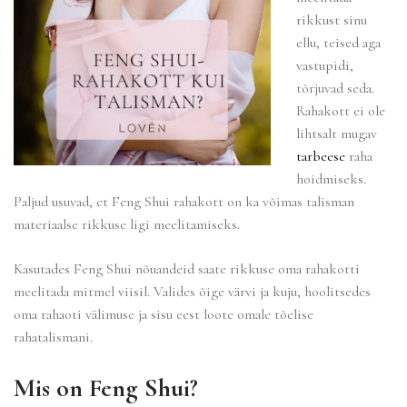
rikkust sinu
ellu, teised aga
vastupidi,
tõrjuvad seda.
Rahakott ei ole
lihtsalt mugav
tarbeese
raha
hoidmiseks.
Paljud usuvad, et Feng Shui rahakott on ka võimas talisman
materiaalse rikkuse ligi meelitamiseks.
Kasutades Feng Shui nõuandeid saate rikkuse oma rahakotti
meelitada mitmel viisil. Valides õige värvi ja kuju, hoolitsedes
oma rahaoti välimuse ja sisu eest loote omale tõelise
rahatalismani.
Mis on Feng Shui?