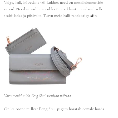
Valge, hall, hõbedane või kuldne: need on metallelementide
värvid. Need värvid hoiavad ka teie rikkust, muudavad selle
stabiilseks ja püsivaks. Tutvu meie halli rahakotiga
siin
.
Värvitoonid mida Feng Shui soovitab vältida
On ka toone millest Feng Shui pigem hoiatab eemale hoida