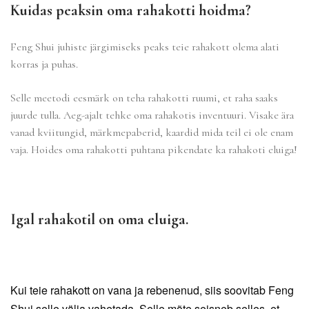
Kuidas peaksin oma rahakotti
hoidma
?
Feng Shui juhiste järgimiseks peaks teie rahakott olema alati
korras ja puhas.
Selle meetodi eesmärk
on teha rahakotti ruumi, et raha saaks
juurde tulla.
Aeg-ajalt tehke oma rahakotis inventuuri. Visake ära
vanad kviitungid, märkmepaberid, kaardid mida teil ei ole enam
vaja. Hoides oma rahakotti puhtana pikendate ka rahakoti eluiga!
Igal rahakotil on oma eluiga.
Kui teie rahakott on vana ja rebenenud, siis soovitab Feng
Shui selle välja vahetada. Selle mõte seisneb selles, et