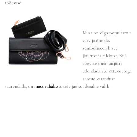
töötavad.
Must
on
väga populaarne
värv ja õnneks
sümboliseerib see
jõukust ja rikkust. Kui
soovite oma karjääri
edendada või ettevõttega
seotud varandust
suurendada, on
must rahakott
teie jaoks ideaalne valik.