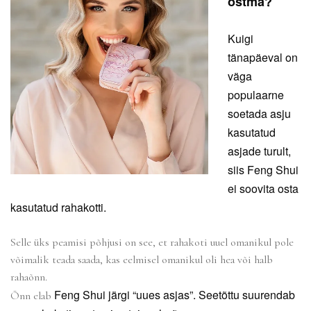
ostma?
Kuigi
tänapäeval on
väga
populaarne
soetada asju
kasutatud
asjade turult,
siis Feng Shui
ei soovita osta
kasutatud rahakotti.
Selle üks peamisi põhjusi on see, et rahakoti uuel omanikul pole
võimalik teada saada, kas eelmisel omanikul oli hea või halb
rahaõnn.
F
eng
S
hui järgi “uues asjas”. Seetõttu suurendab
Õnn elab