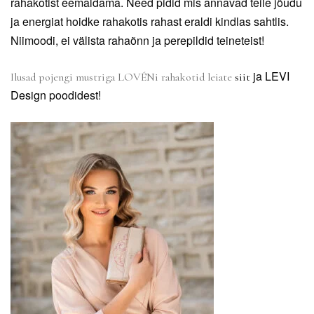
rahakotist eemaldama. Need pidid mis annavad teile jõudu
ja energiat hoidke rahakotis rahast eraldi kindlas sahtlis.
Niimoodi, ei välista rahaõnn ja perepildid teineteist!
ja
LEVI
Ilusad pojengi mustriga LOVÉNi rahakotid leiate
siit
Design
poodidest!