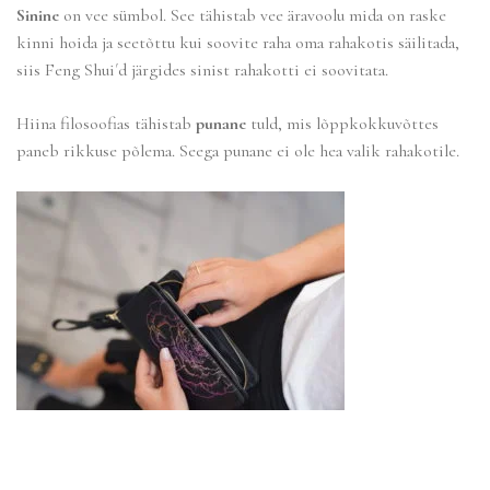
Sinine
on vee sümbol. See tähistab vee äravoolu mida on raske
kinni hoida ja seetõttu kui soovite raha oma rahakotis säilitada,
siis Feng Shui´d järgides sinist rahakotti ei soovitata.
Hiina filosoofias tähistab
punane
tuld, mis lõppkokkuvõttes
paneb rikkuse põlema. Seega punane ei ole hea valik rahakotile.