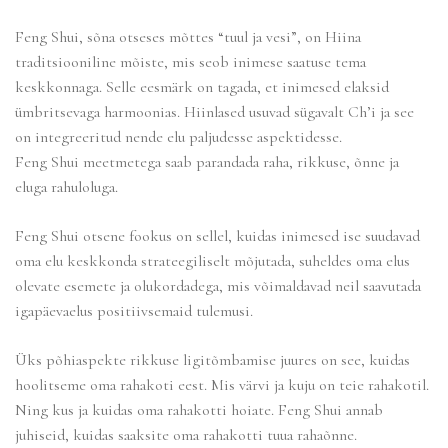
Feng Shui, sõna otseses mõttes “tuul ja vesi”, on Hiina
traditsiooniline mõiste, mis seob inimese saatuse tema
keskkonnaga. Selle eesmärk on tagada, et inimesed elaksid
ümbritsevaga harmoonias. Hiinlased usuvad sügavalt Ch’i ja see
on integreeritud nende elu paljudesse aspektidesse.
Feng Shui meetmetega saab parandada raha, rikkuse, õnne ja
eluga rahuloluga.
Feng Shui otsene fookus on sellel, kuidas inimesed ise suudavad
oma elu keskkonda strateegiliselt mõjutada, suheldes oma elus
olevate esemete ja olukordadega, mis võimaldavad neil saavutada
igapäevaelus positiivsemaid tulemusi.
Üks põhiaspekte rikkuse ligitõmbamise juures on see, kuidas
hoolitseme oma rahakoti eest. Mis värvi ja kuju on teie rahakotil.
Ning kus ja kuidas oma rahakotti hoiate. Feng Shui annab
juhiseid, kuidas saaksite oma rahakotti tuua rahaõnne.