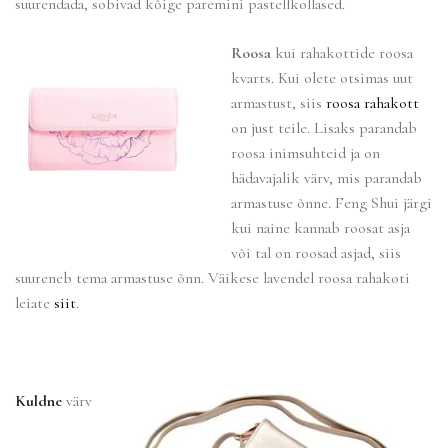
suurendada, sobivad kõige paremini pastellkollased.
Roosa
kui rahakottide roosa
kvarts. Kui olete otsimas uut
armastust, siis
roosa rahakott
on just teile. Lisaks parandab
roosa inimsuhteid ja on
hädavajalik värv, mis parandab
armastuse õnne. Feng Shui järgi
kui naine kannab roosat asja
või tal on roosad asjad, siis
suureneb tema armastuse õnn. Väikese lavendel roosa rahakoti
leiate
siit
.
Kuldne
värv