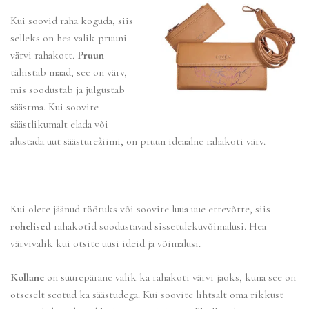
Kui soovid raha koguda, siis
selleks on hea valik pruuni
värvi rahakott.
Pruun
tähistab maad, see on värv,
mis soodustab ja julgustab
säästma. Kui soovite
säästlikumalt elada või
alustada uut säästurežiimi, on pruun ideaalne rahakoti värv.
Kui olete jäänud töötuks või soovite luua uue ettevõtte, siis
rohelised
rahakotid soodustavad sissetulekuvõimalusi. Hea
värvivalik kui otsite uusi ideid ja võimalusi.
Kollane
on suurepärane valik ka rahakoti värvi jaoks, kuna see on
otseselt seotud ka säästudega. Kui soovite lihtsalt oma rikkust