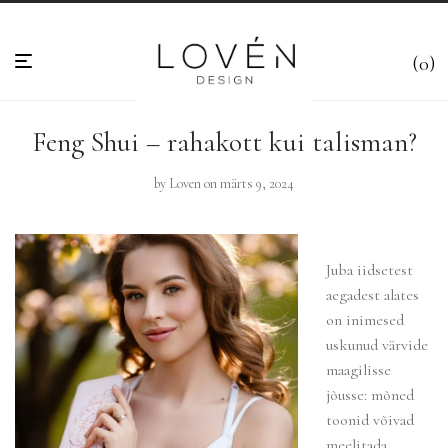
0
Feng Shui – rahakott kui talisman?
by
Loven
on märts 9, 2024
Juba iidsetest
aegadest alates
on inimesed
uskunud värvide
maagilisse
jõusse: mõned
toonid võivad
meelitada