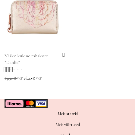
Väike kuldne rahakott
“Dahlia”
Hinnanguga
65.50
€
26.20
€
VAT
VAT
4.75
/ 5
Meie staarid
Meie väärtused