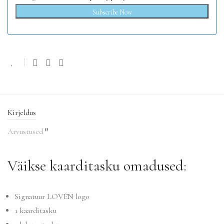
Subscribe Now
Kirjeldus
0
Arvustused
Väikse kaarditasku omadused:
Signatuur LOVÉN logo
1 kaarditasku