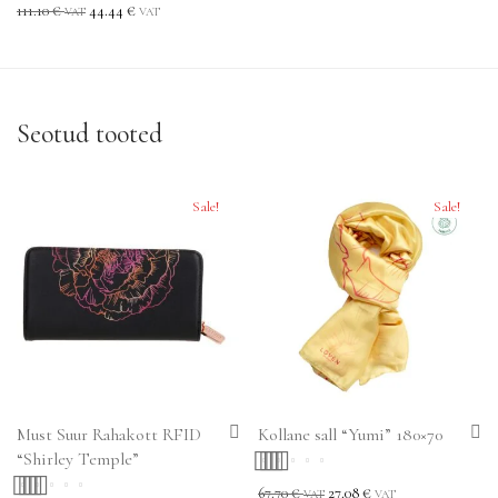
Hinnanguga
111.10
€
44.44
€
VAT
VAT
5.00
/ 5
Seotud tooted
Sale!
Sale!
Must Suur Rahakott RFID
Kollane sall “Yumi” 180×70
“Shirley Temple”
Hinnanguga
67.70
€
27.08
€
VAT
VAT