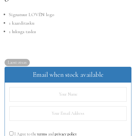
Signatuur LOVÉN logo
1 kaarditasku
1 lukuga tasku
Laost otsas
Email when stock available
I Agree to the
terms
and
privacy policy