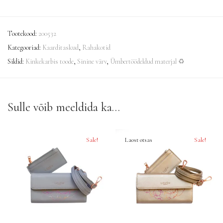
Tootekood:
200532
Kategooriad:
Kaarditaskud
,
Rahakotid
Sildid:
Kinkekarbis toode
,
Sinine värv
,
Ümbertöödeldud materjal ♻
Sulle võib meeldida ka…
Sale!
Sale!