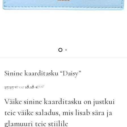
Sinine kaarditasku “Daisy”
45.45
€
18.18
€
VAT
VAT
Väike sinine kaarditasku on justkui
teie väike saladus, mis lisab sära ja
glamuuri teie stiilile