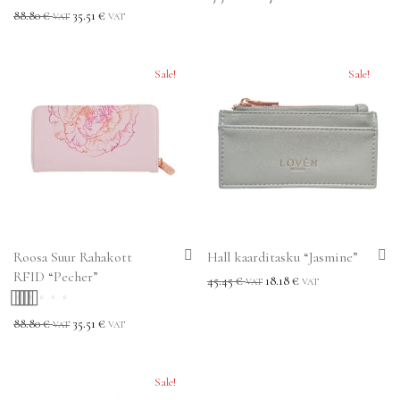
Hinnanguga
88.80
€
35.51
€
5.00
/ 5
VAT
VAT
5.00
/ 5
Sale!
Sale!
Roosa Suur Rahakott
Hall kaarditasku “Jasmine”
RFID “Pecher”
45.45
€
18.18
€
VAT
VAT
Hinnanguga
88.80
€
35.51
€
VAT
VAT
5.00
/ 5
Sale!