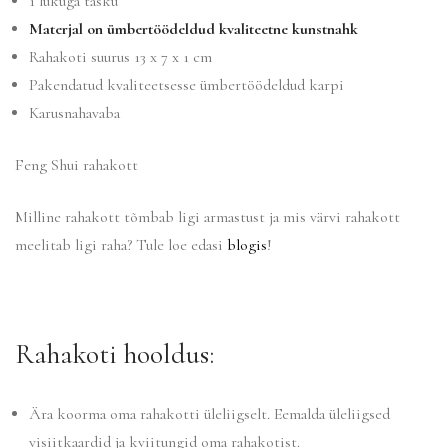
1 lukuga tasku
Materjal on ümbertöödeldud kvaliteetne kunstnahk
Rahakoti suurus 13 x 7 x 1 cm
Pakendatud kvaliteetsesse ümbertöödeldud karpi
Karusnahavaba
Feng Shui rahakott
Milline rahakott tõmbab ligi armastust ja mis värvi rahakott
meelitab ligi raha? Tule loe edasi
blogis
!
Rahakoti hooldus:
Ära koorma oma rahakotti üleliigselt. Eemalda üleliigsed
visiitkaardid ja kviitungid oma rahakotist.