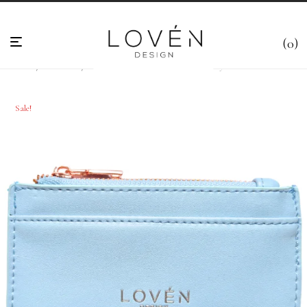
0
Esileht
/
Rahakotid
/
Kaarditaskud
/
Sinine kaarditasku “Daisy”
Sale!