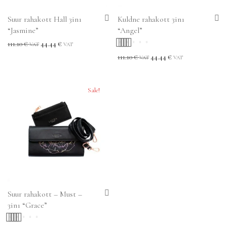
Suur rahakott Hall 3in1
Kuldne rahakott 3in1
“Jasmine”
“Angel”
111.10
€
44.44
€
VAT
VAT
Hinnanguga
111.10
€
44.44
€
VAT
VAT
5.00
/ 5
Sale!
Suur rahakott – Must –
3in1 “Grace”