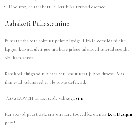
Hoolitse, et rahakotti ei kriibiks teravad esemed.
Rahakoti Puhastamine:
Puhasta rahakott tolmust pehme lapiga. Plekid eemalda niiske
lapiga, kuivata üleliigse niiskuse ja lase rahakotil suletud asendis
õhu käes seista.
Rahakoti eluiga sõltub rahakoti kasutusest ja hooldusest. Ajas
ilmnevad kulumised ei ole toote defektid.
Tutvu LOVÉN rahakottide valikuga
siin
Kui soovid poest osta siis on meie tooted ka olemas
Levi Designi
poes!