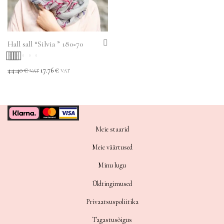
Hall sall “Silvia ” 180×70
Hinnanguga
44.40
€
17.76
€
VAT
VAT
5.00
/ 5
Meie staarid
Meie väärtused
Minu lugu
Üldtingimused
Privaatsuspoliitika
Tagastusõigus