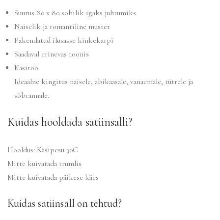
Suurus 80 x 80 sobilik igaks juhtumiks
Naiselik ja romantiline muster
Pakendatud ilusasse kinkekarpi
Saadaval erinevas toonis
Käsitöö
Ideaalne kingitus naisele, abikaasale, vanaemale, tütrele ja
sõbrannale.
Kuidas hooldada satiinsalli?
Hooldus: Käsipesu 30C
Mitte kuivatada trumlis
Mitte kuivatada päikese käes
Kuidas satiinsall on tehtud?