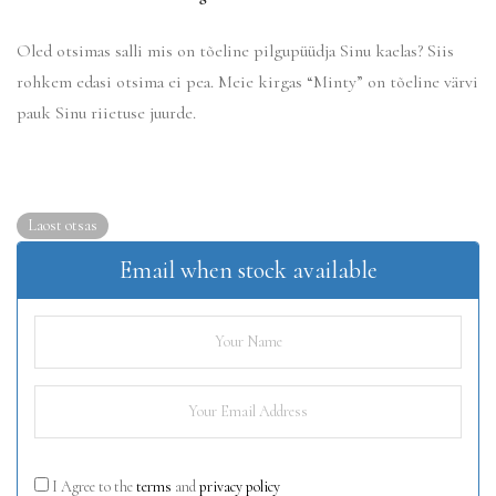
Oled otsimas salli mis on tõeline pilgupüüdja Sinu kaelas? Siis
rohkem edasi otsima ei pea. Meie kirgas “Minty” on tõeline värvi
pauk Sinu riietuse juurde.
Laost otsas
Email when stock available
I Agree to the
terms
and
privacy policy