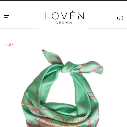
0
Esileht
/
Sallid & Kaelarätikud
/
Sallid kinkekarbis
/
Roheline Sall “Minty” 80×80
Sale!