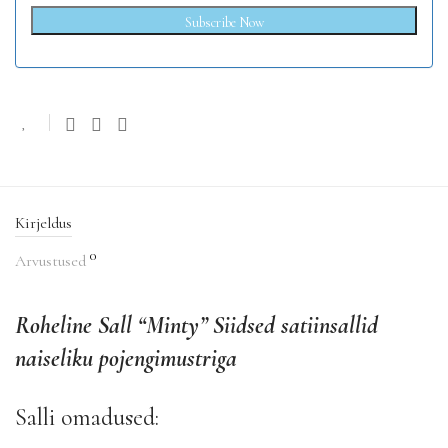
Subscribe Now
Kirjeldus
0
Arvustused
Roheline Sall “Minty” Siidsed satiinsallid
naiseliku pojengimustriga
Salli omadused: