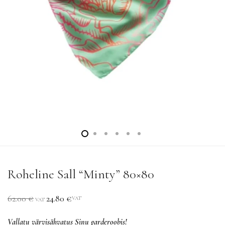
Roheline Sall “Minty” 80×80
62.00
€
24.80
€
VAT
VAT
Vallatu värvisähvatus Sinu garderoobis!