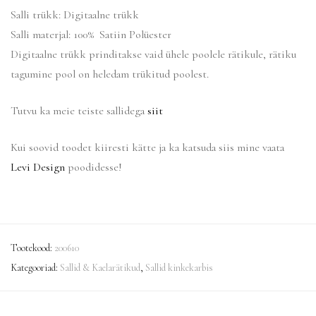
Salli trükk: Digitaalne trükk
Salli materjal: 100% Satiin Polüester
Digitaalne trükk prinditakse vaid ühele poolele rätikule, rätiku
tagumine pool on heledam trükitud poolest.
Tutvu ka meie teiste sallidega
siit
Kui soovid toodet kiiresti kätte ja ka katsuda siis mine vaata
Levi Design
poodidesse!
Tootekood:
200610
Kategooriad:
Sallid & Kaelarätikud
,
Sallid kinkekarbis