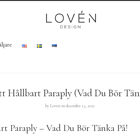
ljare
ett Hållbart Paraply (Vad Du Bör Tän
by
Loven
on december 13, 2021
art Paraply – Vad Du Bör Tänka På!