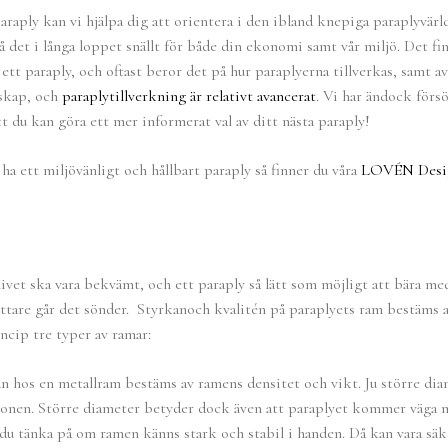
araply kan vi hjälpa dig att orientera i den ibland knepiga paraplyvär
 då det i långa loppet snällt för både din ekonomi samt vår miljö. Det fi
 ett paraply, och oftast beror det på hur paraplyerna tillverkas, samt av
nskap, och
paraplytillverkning är relativt avancerat
. Vi har ändock försö
 du kan göra ett mer informerat val av ditt nästa paraply!
 ha ett miljövänligt och hållbart paraply så finner du våra
LOVÉN Desig
livet ska vara bekvämt, och ett paraply så lätt som möjligt att bära m
 lättare går det sönder. Styrkanoch kvalitén på paraplyets ram bestäms 
incip tre typer av ramar:
n hos en metallram bestäms av ramens densitet och vikt. Ju större dia
tionen. Större diameter betyder dock även att paraplyet kommer väga 
du tänka på om ramen känns stark och stabil i handen. Då kan vara sä