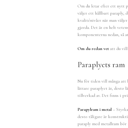
Om du letar efter ett nytt p
väljer ett hållbart paraply,
kvaliténivåer när man väljer
gjorda. Det är en helt vete
komponenterna nedan, så att
Om du redan
vet
att du vill
Paraplyets ram
Nu för tiden vill många att 
lättare paraplyet är, desto
tillverkad av. Det finns i pr
Parapylram i metal
– Styrka
desto tåligare är konstruk
paraply med metallram bör 