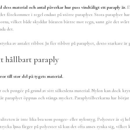
 dess material och antal påverkar hur pass vindtåligt ett paraply är.
Et
t förekommer i regel endast på större paraplyer. Stora paraplyer har 
rna, vilket både skyddar bäraren bättre mot regn, samt gör det svårt 
ada det.
yrka av antalet ribbor. Ju fler ribbor på paraplyet, desto starkare är 
tt hållbart paraply
or till stor del på tygets material.
r och pongée på grund av sitt silkeslena material. Nylon kan dock kry
 när paraplyet öppnas och stängs mycket. Paraplytillverkarna har börja
valiteten är inte lika bra som pongee- eller nylontyg. Polyester är ej h
rycka ljusa färger på polyester så kan det ofta anses rynka sig, vilket 