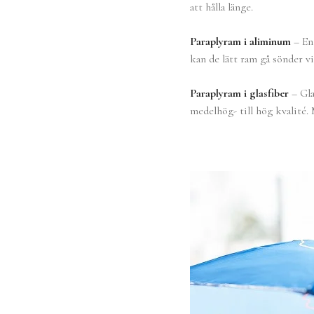
att hålla länge.
Paraplyram i aliminum
– En 
kan de lätt ram gå sönder vid
Paraplyram i glasfiber
– Gla
medelhög- till hög kvalité. 