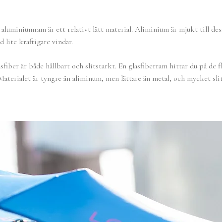
aluminiumram är ett relativt lätt material. Aliminium är mjukt till de
 lite kraftigare vindar.
sfiber är både hållbart och slitstarkt. En glasfiberram hittar du på de f
Materialet är tyngre än aliminum, men lättare än metal, och mycket slit