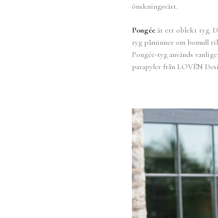
önskningsvärt.
Pongée
är ett oblekt tyg. D
tyg påminner om bomull till
Pongée-tyg används vanligen
parapyler från LOVÉN Desig