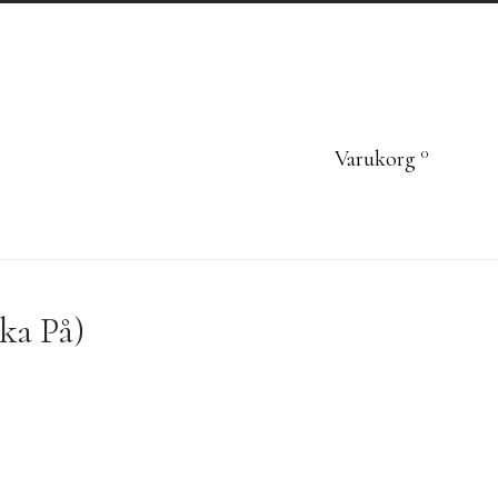
0
Varukorg
ka På)