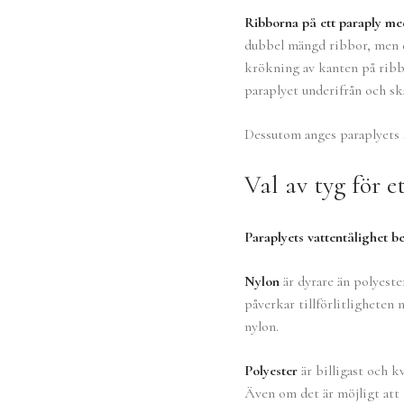
Ribborna på ett paraply med
dubbel mängd ribbor, men de
krökning av kanten på ribbo
paraplyet underifrån och sk
Dessutom anges paraplyets st
Val av tyg för e
Paraplyets vattentålighet ber
Nylon
är dyrare än polyeste
påverkar tillförlitligheten
nylon.
Polyester
är billigast och k
Även om det är möjligt att t