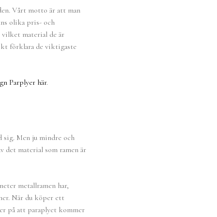
lden. Vårt motto är att man
nns olika pris- och
 vilket material de är
kt förklara de viktigaste
n Parplyer här
.
ed sig. Men ju mindre och
av det material som ramen är
meter metallramen har,
mer. När du köper ett
ker på att paraplyet kommer