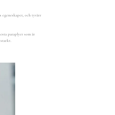
ss egeneskaper, och tyvärr
lesta paraplyer som är
starkt.