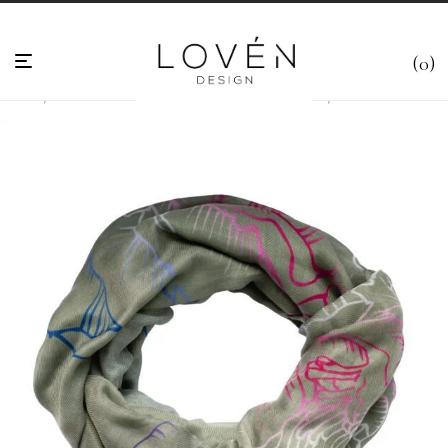
0
Hem
/
Scarves & Halsdukar
/
Varmare Scarves & Halsdukar ♻
/
Khaki halsduk med blommor 180×70 ”Rosanna”