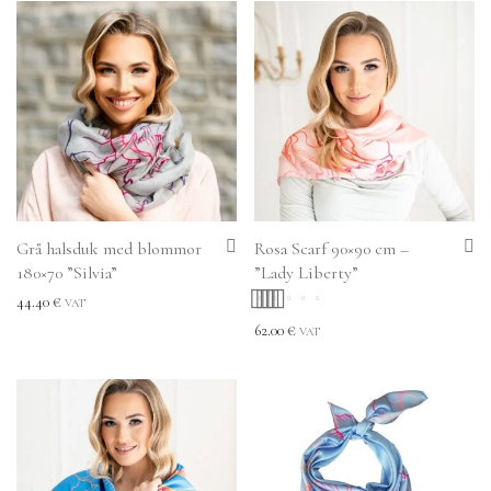
Grå halsduk med blommor
Rosa Scarf 90×90 cm –
180×70 ”Silvia”
”Lady Liberty”
44.40
€
VAT
Betygsatt
5.00
62.00
€
VAT
av 5