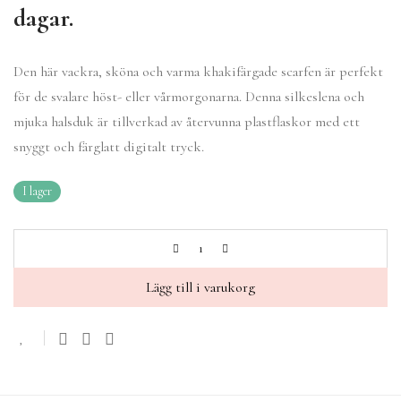
dagar.
Den här vackra, sköna och varma khakifärgade scarfen är perfekt
för de svalare höst- eller vårmorgonarna. Denna silkeslena och
mjuka halsduk är tillverkad av återvunna plastflaskor med ett
snyggt och färglatt digitalt tryck.
I lager
Lägg till i varukorg