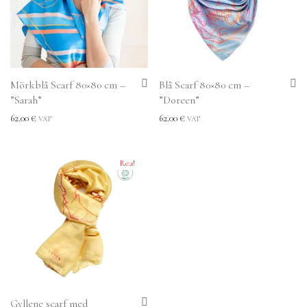
Mörkblå Scarf 80×80 cm –
Blå Scarf 80×80 cm –
”Sarah”
”Doreen”
62.00
€
62.00
€
VAT
VAT
Rea!
Gyllene scarf med