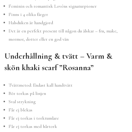
Feminin och romantisk Lovéns signaturpioner
Finns i 4 olika färger
Halsduken är handgjord
Det är en perfekt present till någon du älskar – fru, make,
mormor, dotter eller en god vän
Underhållning & tvätt – Varm &
skön khaki scarf ”Rosanna”
Tvättmetod: Endast kall handtvätt
Bör torkas på linjen
Sval strykning
Får ej blekas
Får ej torkas i torktumlare
Får ej torkas med hårtork