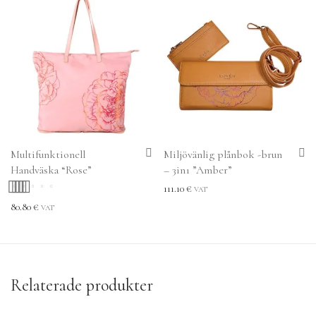
Multifunktionell
Miljövänlig plånbok -brun
Handväska “Rose”
– 3in1 ”Amber”
111.10
€
VAT
Betygsatt
5.00
80.80
€
VAT
av 5
Relaterade produkter