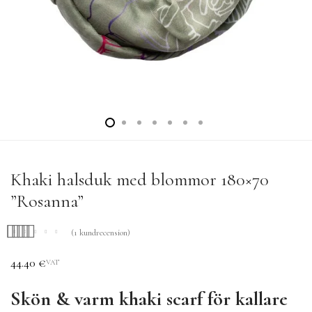
Khaki halsduk med blommor 180×70
”Rosanna”
(
1
kundrecension)
Betygsatt
1
5.00
44.40
€
VAT
av 5 baserat på
kundrecension
Skön & varm khaki scarf för kallare